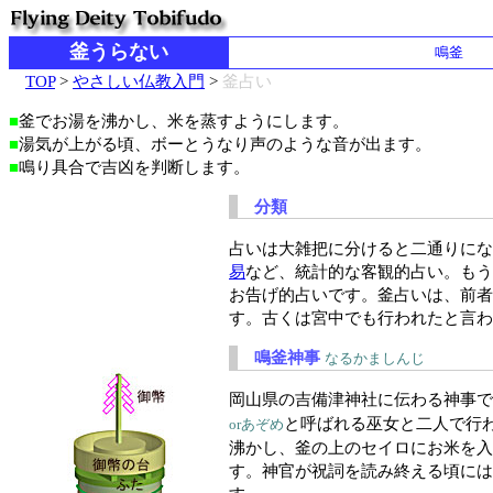
釜うらない
鳴釜
TOP
>
やさしい仏教入門
>
釜占い
■
釜でお湯を沸かし、米を蒸すようにします。
■
湯気が上がる頃、ボーとうなり声のような音が出ます。
■
鳴り具合で吉凶を判断します。
分類
占いは大雑把に分けると二通りにな
易
など、統計的な客観的占い。もう
お告げ的占いです。釜占いは、前者
す。古くは宮中でも行われたと言わ
鳴釜神事
なるかましんじ
岡山県の吉備津神社に伝わる神事で
と呼ばれる巫女と二人で行
orあぞめ
沸かし、釜の上のセイロにお米を入
す。神官が祝詞を読み終える頃には