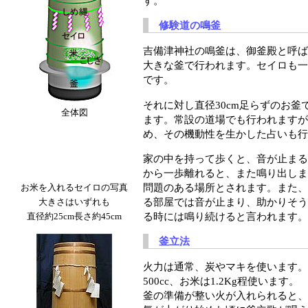
す。
修験道の鳴釜
吉備津神社の鳴釜は、御釜殿と呼ば
大きな釜で行われます。セイロも一
です。
それに対し直径30cm足らずのお釜
全体図
ます。常設の道場でも行われますが
め、その機動性を生かした占いも行
家の中を持って歩くと、音が止まる
から一歩離れると、また鳴り出しま
問題のある場所とされます。また、
お米を入れるセイロの写真
る部屋では音が止まり、助かりそう
大きさはいずれも
る時には鳴り続けると言われます。
直径約25cm長さ約45cm
釜立法
火力は通常、炭やマキを使います。3
500cc、お米は1.2Kg程使います。
釜の準備が整い火が入れられると、