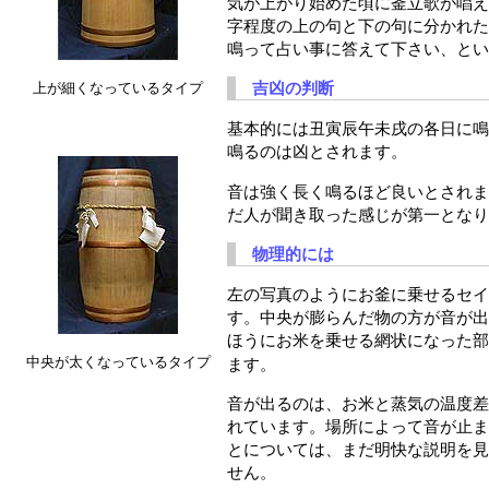
気が上がり始めた頃に釜立歌が唱え
字程度の上の句と下の句に分かれた
鳴って占い事に答えて下さい、とい
吉凶の判断
上が細くなっているタイプ
基本的には丑寅辰午未戌の各日に鳴
鳴るのは凶とされます。
音は強く長く鳴るほど良いとされま
だ人が聞き取った感じが第一となり
物理的には
左の写真のようにお釜に乗せるセイ
す。中央が膨らんだ物の方が音が出
ほうにお米を乗せる網状になった部
中央が太くなっているタイプ
ます。
音が出るのは、お米と蒸気の温度差
れています。場所によって音が止ま
とについては、まだ明快な説明を見
せん。