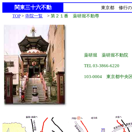
関東三十六不動
東京都 修行の
TOP
>
寺院一覧
>
第２１番 薬研堀不動尊
薬研堀 薬研堀不動院
TEL 03-3866-6220
103-0004 東京都中央区