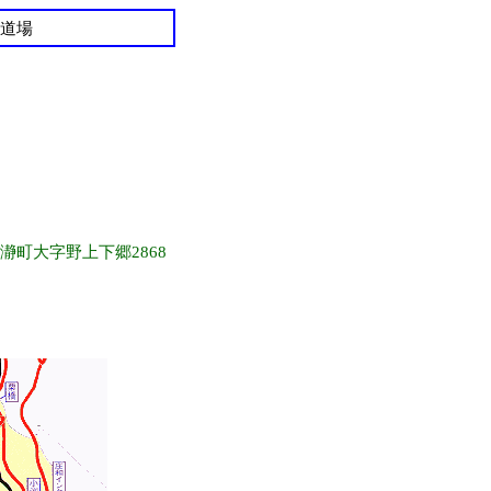
道場
長瀞町大字野上下郷2868