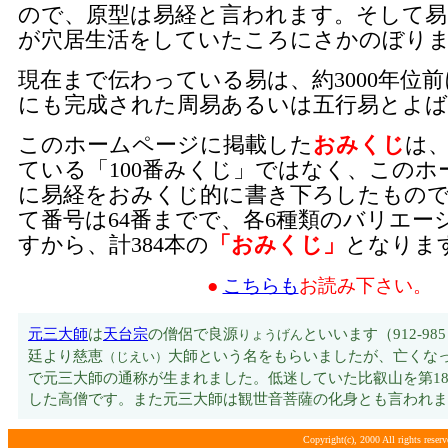
ので、原型は易経と言われます。そして易
が穴居生活をしていたころにさかのぼり
現在まで伝わっている易は、約3000年位
にも完成された周易あるいは五行易とよ
このホームページに掲載した
おみくじ
は
ている「100番みくじ」ではなく、このホ
に易経をおみくじ的に書き下ろしたもの
て番号は64番までで、各6種類のバリエー
すから、計384本の
「おみくじ」
となり
●
こちらも
お読み下さい。
元三
大師
は
天台宗
の僧侶で良源
といいます（912-9
りょうげん
廷より慈恵
大師という名をもらいましたが、亡くな
（じえい）
で元三大師の通称が生まれました。低迷していた比叡山を第1
した高僧です。また元三大師は観世音菩薩の化身とも言われま
Copyright(c), 2000 All rights rese