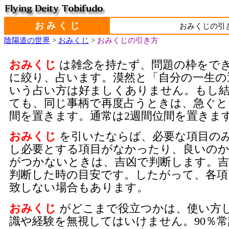
お み く じ
おみくじの引
陰陽道の世界
>
おみくじ
>
おみくじの引き方
おみくじ
は雑念を持たず、問題の枠をで
に絞り、占います。漠然と「自分の一生の
いう占い方は好ましくありません。もし
ても、同じ事柄で再度占うときは、急ぐと
間を置きます。通常は2週間位間を置きま
おみくじ
を引いたならば、必要な項目の
し必要とする項目がなかったり、良いの
がつかないときは、吉凶で判断します。吉
判断した時の目安です。したがって、各項
致しない場合もあります。
おみくじ
がどこまで役立つかは、使い方
識や経験を無視してはいけません。90％