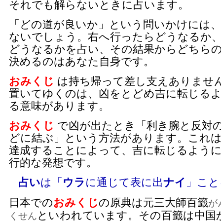
それでも解らないときに占います。
「どの道が良いか」という問いかけには
ないでしょう。右へ行ったらどうなるか
どうなるかを占い、その結果からどちら
決めるのはあなた自身です。
おみくじ
は持ち帰って差し支えありませ
置いてゆくのは、凶をとどめ吉に転じる
る意味があります。
おみくじ
で凶が出たとき「利き腕と反対
どに結ぶ」という方法があります。これ
達成することによって、吉に転じるよう
行的な発想です。
占い
は「
ウラ
に通じて表に出
ナイ
」こと
日本での
おみくじ
の原典は元三大師百籤
が
といわれています。その百籤は中国
くせん