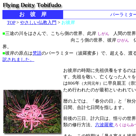
お 彼 岸
パーラミタ
TOP
>
やさしい仏教入門
>
お彼岸
■
三途の川をはさんで、こちら側の世界、此岸
人間の世界
しがん
向こう側の世界、彼岸
仏
ひがん
界。
■
彼岸の原点は
梵語
のパーラミター（波羅蜜多）で、超える、渡
訳されました。
お彼岸の時期に先祖供養をするのは
す。先祖を敬い、亡くなった人々を
は806年
に早良親王（崇
（大同元年）
ため行われたのが最初といわれてい
暦の上では、「春分の日」と「秋分
日間、合計七日間を指します。
前後の三日、計六日は、悟りの世界
類の修行方法、
六波羅蜜
ろくはらみ
また、この時期は「暑さ寒さも彼岸