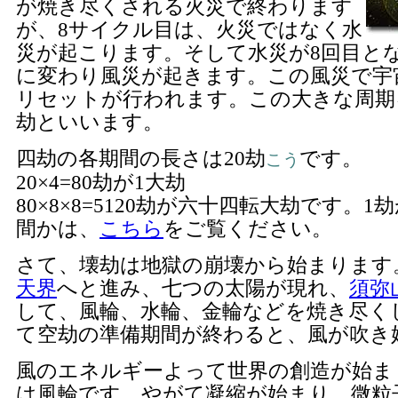
が焼き尽くされる火災で終わります
が、8サイクル目は、火災ではなく水
災が起こります。そして水災が8回目と
に変わり風災が起きます。この風災で宇
リセットが行われます。この大きな周期
劫といいます。
四劫の各期間の長さは20劫
です。
こう
20×4=80劫が1大劫
80×8×8=5120劫が六十四転大劫です。
間かは、
こちら
をご覧ください。
さて、壊劫は地獄の崩壊から始まります
天界
へと進み、七つの太陽が現れ、
須弥
して、風輪、水輪、金輪などを焼き尽く
て空劫の準備期間が終わると、風が吹き
風のエネルギーよって世界の創造が始ま
は風輪です。やがて凝縮が始まり、微粒