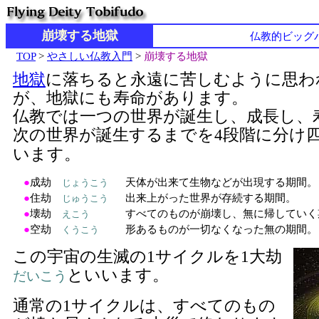
崩壊する地獄
仏教的ビッグ
TOP
>
やさしい仏教入門
>
崩壊する地獄
地獄
に落ちると永遠に苦しむように思わ
が、地獄にも寿命があります。
仏教では一つの世界が誕生し、成長し、
次の世界が誕生するまでを4段階に分け
います。
●
成劫
天体が出来て生物などが出現する期間。
じょうこう
●
住劫
出来上がった世界が存続する期間。
じゅうこう
●
壊劫
すべてのものが崩壊し、無に帰していく
えこう
●
空劫
形あるものが一切なくなった無の期間。
くうこう
この宇宙の生滅の1サイクルを1大劫
といいます。
だいこう
通常の1サイクルは、すべてのもの