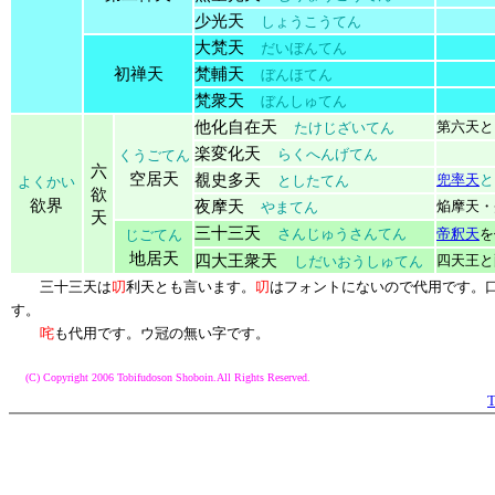
少光天
しょうこうてん
大梵天
だいぼんてん
初禅天
梵輔天
ぼんほてん
梵衆天
ぼんしゅてん
他化自在天
第六天と
たけじざいてん
楽変化天
らくへんげてん
くうごてん
六
空居天
覩史多天
兜率天
と
としたてん
よくかい
欲
欲界
夜摩天
焔摩天・
やまてん
天
三十三天
さんじゅうさんてん
帝釈天
を
じごてん
地居天
四大王衆天
四天王と
しだいおうしゅてん
三十三天は
叨
利天とも言います。
叨
はフォントにないので代用です。
す。
咤
も代用です。ウ冠の無い字です。
(C) Copyright 2006 Tobifudoson Shoboin.All Rights Reserved.