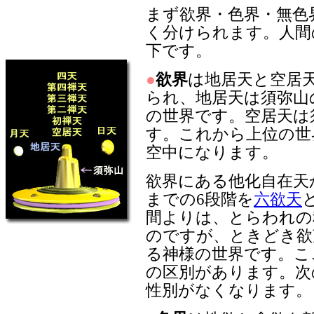
まず欲界・色界・無色
く分けられます。人間
下です。
●
欲界
は地居天と空居
られ、地居天は須弥山
の世界です。空居天は
す。これから上位の世
空中になります。
欲界にある他化自在天
までの6段階を
六欲天
間よりは、とらわれの
のですが、ときどき欲
る神様の世界です。こ
の区別があります。次
性別がなくなります。