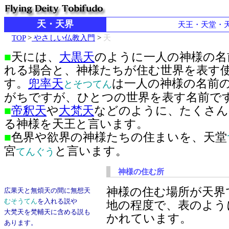
天・天界
天王・天堂・
TOP
>
やさしい仏教入門
>
天
■
天には、
大黒天
のように一人の神様の名
れる場合と、神様たちが住む世界を表す
す。
兜率天
は一人の神様の名前
とそつてん
がちですが、ひとつの世界を表す名前で
■
帝釈天
や
大梵天
などのように、たくさん
る神様を天王と言います。
■
色界や欲界の神様たちの住まいを、天堂
宮
と言います。
てんぐう
神様の住む所
神様の住む場所が天界
広果天と無煩天の間に無想天
むそうてん
を入れる説や
地の程度で、表のよう
大梵天を梵輔天に含める説も
かれています。
あります。