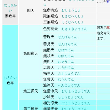
ここが
有
ょ
むしきか
無所有処
四天
むしょうしょ
い
無色界
識無辺処
しきむへんしょ
空無辺処
くうむへんしょ
阿迦尼
咤
色究竟天
しきくきょうてん
色究竟天
善現天
ぜんげんてん
ます。
善見天
ぜんけんてん
無熱天
むねつてん
第四禅天
無煩天
むぼんてん
無想天
むそうてん
広果天
こうかてん
福生天
ふくしょうてん
しきかい
無雲天
むうんてん
色界
遍浄天
へんじょうてん
第三禅天
無量浄天
むりょうじょうてん
少浄天
しょうじょうてん
極光浄天
ごくこうじょうてん
第二禅天
無量光天
むりょうこうてん