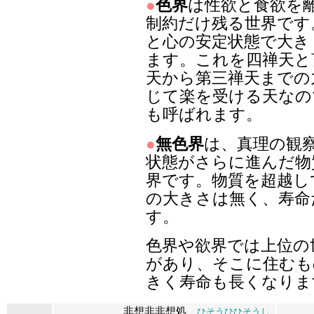
●
色界
は性欲と食欲を
制約だけ残る世界です
と心の安定状態で大き
ます。これを四禅天と
天から第三禅天までの
じて楽を受ける天なの
も呼ばれます。
●
無色界
は、真理の観
状態がさらに進んだ物
界です。物質を超越し
の大きさは無く、寿命
す。
色界や欲界では上位の
があり、そこに住むも
きく寿命も長くなりま
非想非非想処
ひそうひひそうし