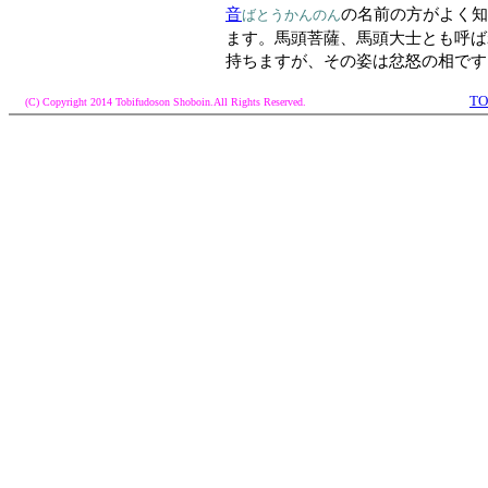
音
の名前の方がよく知
ばとうかんのん
ます。馬頭菩薩、馬頭大士とも呼ば
持ちますが、その姿は忿怒の相です
TO
(C) Copyright 2014 Tobifudoson Shoboin.All Rights Reserved.