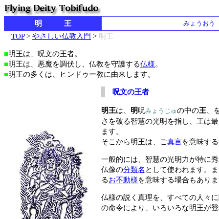
明 王
みょうおう
TOP
>
やさしい仏教入門
>
明王
■
明王は、呪文の王者。
■
明王は、悪魔を調伏し、仏教を守護する
仏様
。
■
明王の多くは、ヒンドゥー教に由来します。
呪文の王者
明王
は、
明
呪
の中の
王
、
みょうじゅ
さを破る智慧の光明を指し、王は最
ます。
そこから明王は、ご
真言
を意味する
一般的には、智慧の光明力が特に秀
仏像の
分類名
として使われます。ま
る
お不動様
を意味する場合もありま
仏様の説く真理を、すべての人々に
の命令により、いろいろな明王が登