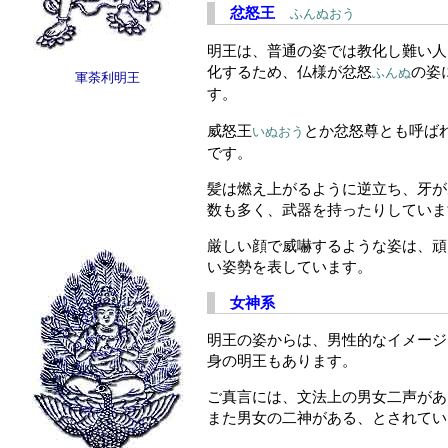
忿怒王
ふんぬおう
明王は、普通の姿では教化し難い人
化するため、仏様が忿怒
の姿
ふんぬ
軍荼利明王
す。
威怒王
とか忿怒尊とも呼ば
いぬおう
です。
髪は燃え上がるように逆立ち、牙が
数も多く、武器を持ったりしていま
厳しい顔で威嚇するような姿は、頑
い姿勢を表しています。
女神系
明王の姿からは、男性的なイメージ
身の明王もあります。
ご真言には、文法上の男女二声があ
また男女の二神がある、とされてい