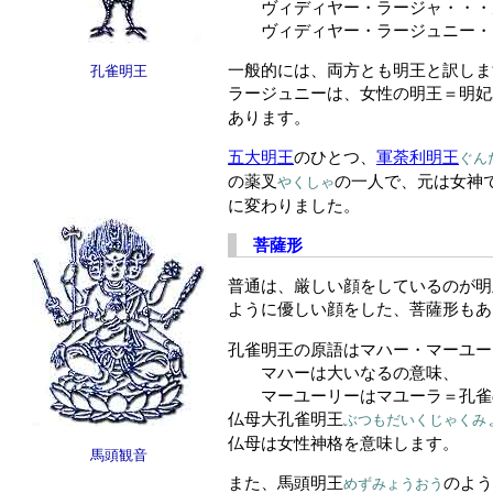
ヴィディヤー・ラージャ・・・
ヴィディヤー・ラージュニー・
一般的には、両方とも明王と訳しま
孔雀明王
ラージュニーは、女性の明王＝明妃
あります。
五大明王
のひとつ、
軍荼利明王
ぐん
の薬叉
の一人で、元は女神
やくしゃ
に変わりました。
菩薩形
普通は、厳しい顔をしているのが明
ように優しい顔をした、菩薩形もあ
孔雀明王の原語はマハー・マーユー
マハーは大いなるの意味、
マーユーリーはマユーラ＝孔雀
仏母大孔雀明王
ぶつもだいくじゃくみ
仏母は女性神格を意味します。
馬頭観音
また、馬頭明王
のよう
めずみょうおう