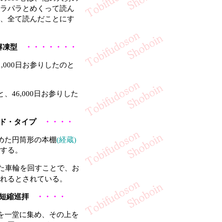
ラパラとめくって読ん
、全て読んだことにす
・解凍型
・・・・・・・
000日お参りしたのと
46,000日お参りした
ンド・タイプ
・・・・
めた円筒形の本棚
(経蔵)
する。
た車輪を回すことで、お
れるとされている。
離短縮巡拝
・・・・
を一堂に集め、その上を