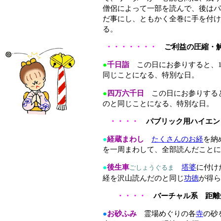
僧侶によって一部を読んで、後はパ
だ事にし、ともかく全巻に手を付け
る。
・・・・・・・
ご利益の圧縮
●
千日詣
この日にお参りすると、1,
同じことになる、特別な日。
●
四万六千日
この日にお参りすると、
のと同じことになる、特別な日。
・・・・
パブリック用ハイエ
●
経蔵まわし
たくさんのお経
を納
を一周まわして、全部読んだことに
●
後生車
塔婆
に付け
ごしょうぐるま
経を沢山読んだのと同じ
功徳
が得ら
・・・・
バーチャル系 距
●
お砂ふみ
霊場めぐりの各
寺
の砂