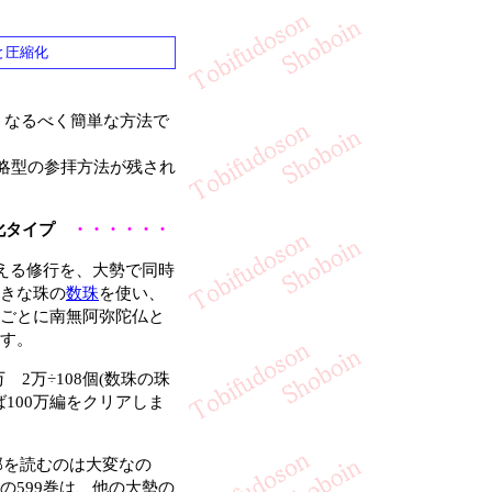
と圧縮化
、なるべく簡単な方法で
略型の参拝方法が残され
化タイプ
・・・・・・
える修行を、大勢で同時
きな珠の
数珠
を使い、
ごとに南無阿弥陀仏と
す。
万 2万÷108個(数珠の珠
せば100万編をクリアしま
全部を読むのは大変なの
の599巻は、他の大勢の