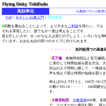
高効率化
仏教的パラレル処理
TOP
>
やさしい仏教入門
>
高効率化
■
回数を重ねることによって、より大きな
ご利益
を得たい。でも
それを実現したい。誰でもが一度は考えることです。
昔も忙しい人や、せっかちな人は居たのでしょう、いろいろな簡
ています。おおむね次の四つのタイプに分けられます。
・・・・・・
並列処理での高速
●
百万遍
南無阿弥陀仏と百万遍唱
に実行して時間短縮を図る方法。大
沢山の人で同時に廻して、一珠繰る
声を揃えて唱え時間の短縮を図りま
例えば50人で行うと、100万÷50=2
の数)=185.18・・・・ 186回廻
す。
●
大般若転読
大般若経
600巻、
で、リーダーが一巻読む間に、残り