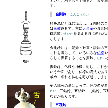
ていて、柄をもって振ると、舌が周
す。
金剛鈴
こんごうれい
鈴を
れい
と読む場合は、金剛鈴のこ
は
密教
道具で、主に
天台宗
や真言宗
御詠歌
を唱える時に使われ
ごえいか
なります。
金剛鈴には、驚覚・歓喜・説法の三
これを鳴らして、いろいろな
仏様
や
らして供養することを振鈴
しんれい
塔鈴
振鈴は、仏様や神様に対し、これか
いう合図であり、仏様の説法であり
戒め、眠れる仏心を呼び起こします
柄の部分の形によって、呼び名が変
、三鈷鈴、五鈷鈴、九鈷鈴、宝
れい
などがあります。
五種鈴