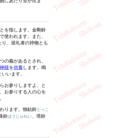
囲にあたり音が出ま
とを指します。金剛鈴
で使われます。また、
たり、巡礼者の持物とも
つの義があるとされ、
神様
を
供養
します。鳴
といいます。
らお参りしますよ、と
、お参りする人の心を
。
わります。独鈷鈴
とっこ
珠鈴
、塔鈴
ほうじゅれい