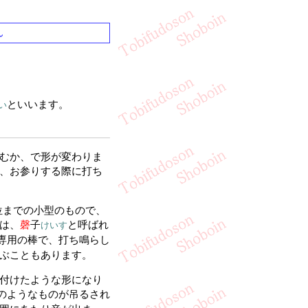
ん
。
といいます。
い
むか、で形が変わりま
、お参りする際に打ち
位までの小型のもので、
は、
磬
子
と呼ばれ
けいす
専用の棒で、打ち鳴らし
ぶこともあります。
付けたような形になり
のようなものが吊るされ