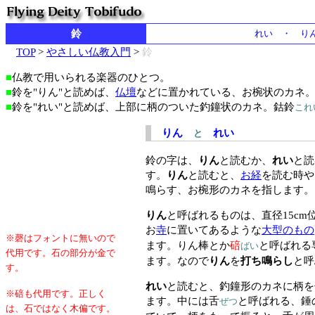
鈴
れい ・ り
TOP
>
やさしい仏教入門
>
鈴
■
仏教で用いられる楽器のひとつ。
■
鈴を"りん"と読めば、
仏壇
などに置かれている、お椀状のカネ
■
鈴を"れい"と読めば、上部に柄のついた釣鐘状のカネ。鈷鈴
これ
りん
れい
と
鈴の字は、
りん
と読むか、
れい
と読
す。
りん
と読むと、
お経
を読む時や
鳴らす、お椀形のカネを指します。
りん
と呼ばれるものは、直径15cm
お
寺
に置いてあるような
大型のもの
※磬はフォントに無いので
ます。りん棒とか
碚
と呼ばれる
ばい
代用です。石の部分が金で
ます。なので
りん
を
打ち鳴らし
と呼
す。
れい
と読むと、釣鐘形のカネに柄を
※碚も代用です。正しく
ます。中には舌
と呼ばれる、錘
ぜつ
は、石ではなく木偏です。